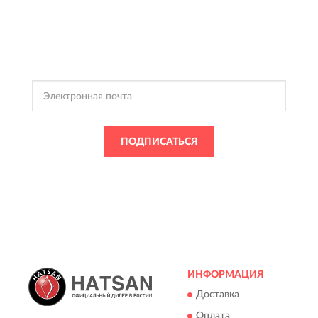
ПОДПИСКА
HATSAN
Подпишись, чтобы получать информацию о эксклюзивных
предложениях,
поступлениях, событиях и многом другом
ПОДПИСАТЬСЯ
Подписываясь, Вы соглашаетесь с
Политикой Конфиденциальности
и
Условиями пользования
HATSAN
ИНФОРМАЦИЯ
Доставка
Оплата