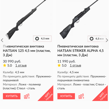
Пневматическая винтовка
Пневматическая винтовка
HATSAN 125 4,5 мм (пластик,
HATSAN STRIKER ALPHA 4,5
3 Дж)
мм (пластик, 3 Дж)
30 990 руб.
11 990 руб.
5.0
1 отзыв
5.0
1 отзыв
Калибр:
4,5 мм
Калибр:
4,5 мм
По принципу действия:
Пружинно-
По принципу действия:
Пружинно-
поршневой
поршневая пневматика
Материал:
Ложе - полимер
Материал:
Ложе - пластик; Ствол -
(пластик); Ствол - сталь
сталь
- ХИТ -
- ХИТ -
продаж
продаж
КУПИТЬ
КУПИТЬ